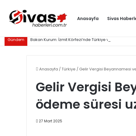
Anasayfa
Sivas Haberl
Bakan Kurum: İzmit Körfezi’nde Türkiye ve dünyaya ör
Gündem
Anasayfa
/
Türkiye
/
Gelir Vergisi Beyannamesi ve
Gelir Vergisi B
ödeme süresi uz
27 Mart 2025