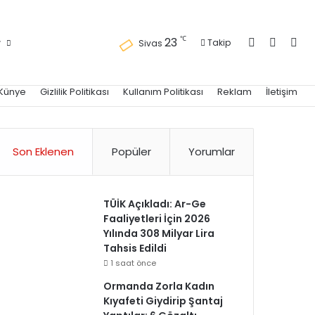
Kayıt Ol
Kenar 
Ara
℃
23
r
Takip
Sivas
Künye
Gizlilik Politikası
Kullanım Politikası
Reklam
İletişim
Son Eklenen
Popüler
Yorumlar
TÜİK Açıkladı: Ar-Ge
Faaliyetleri İçin 2026
Yılında 308 Milyar Lira
Tahsis Edildi
1 saat önce
Ormanda Zorla Kadın
Kıyafeti Giydirip Şantaj