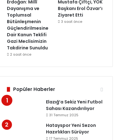
Erdoğan: Millî
Mustafa Çiftçi, YÖK
Dayanışma ve
Başkanı Erol Özvar’ı
Toplumsal
Ziyaret Etti
Bütünleşmenin
3 saat önce
Güçlendirilmesine
Dair Kanun Teklifi
Gazi Meclisimizin
Takdirine Sunuldu
2 saat önce
Popüler Haberler
Elazığ’a Sekiz Yeni Futbol
Sahası Kazandırılıyor
31 Temmuz 2025
Hatayspor Yeni Sezon
Hazırlıkları Sürüyor
17 Temmuz 2025