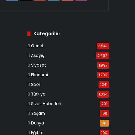
Kategoriler
Genel
3.547
Asayiş
2.592
Siyaset
1.997
Ekonomi
1.709
Spor
1.241
Türkiye
1.034
Sivas Haberleri
201
Yaşam
199
Dünya
145
Eğitim
100