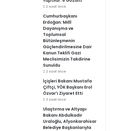
Yaptılar: 6 Gözaltı
2 saat önce
Cumhurbaşkanı
Erdoğan: Millî
Dayanışma ve
Toplumsal
Bütünleşmenin
Güçlendirilmesine Dair
Kanun Teklifi Gazi
Meclisimizin Takdirine
Sunuldu
2 saat önce
İçişleri Bakanı Mustafa
Çiftçi, YÖK Başkanı Erol
Özvar’ı Ziyaret Etti
3 saat önce
Ulaştırma ve Altyapı
Bakanı Abdulkadir
Uraloğlu, Afyonkarahisar
Belediye Başkanlarıyla