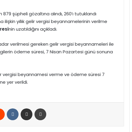
in 879 şüpheli gözaltına alındı, 260’ı tutuklandı
a ilişkin yıllık gelir vergisi beyannamelerinin verilme
resi
nin uzatıldığını açıkladı.
dar verilmesi gereken gelir vergisi beyannameleri ile
ilerin ödeme süresi, 7 Nisan Pazartesi günü sonuna
 gelir vergisi beyannamesi verme ve ödeme süresi 7
e yer verildi.
rest
Reddit
VKontakte
E-Posta ile paylaş
Yazdır