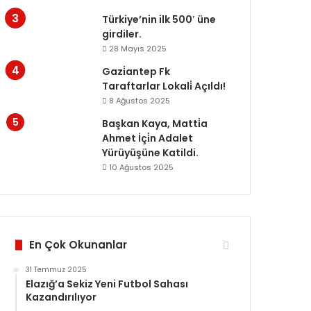
Türkiye’nin ilk 500′ üne
girdiler.
28 Mayıs 2025
Gazi̇antep Fk
Taraftarlar Lokali̇ Açıldı!
8 Ağustos 2025
Başkan Kaya, Matti̇a
Ahmet İçi̇n Adalet
Yürüyüşüne Katildi.
10 Ağustos 2025
En Çok Okunanlar
31 Temmuz 2025
Elazığ’a Sekiz Yeni Futbol Sahası
Kazandırılıyor