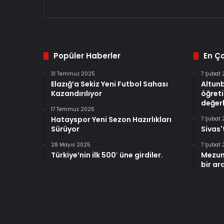
Popüler Haberler
En Ç
31 Temmuz 2025
7 Şubat
Elazığ’a Sekiz Yeni Futbol Sahası
Altun
Kazandırılıyor
öğreti
değerl
17 Temmuz 2025
Hatayspor Yeni Sezon Hazırlıkları
7 Şubat
Sürüyor
Sivas'
28 Mayıs 2025
7 Şubat
Türkiye’nin ilk 500′ üne girdiler.
Mezun
bir ar