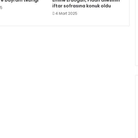
ere bayram tebriği
Emine Erdoğan, Fidan ailesinin
iftar sofrasına konuk oldu
25
4 Mart 2025