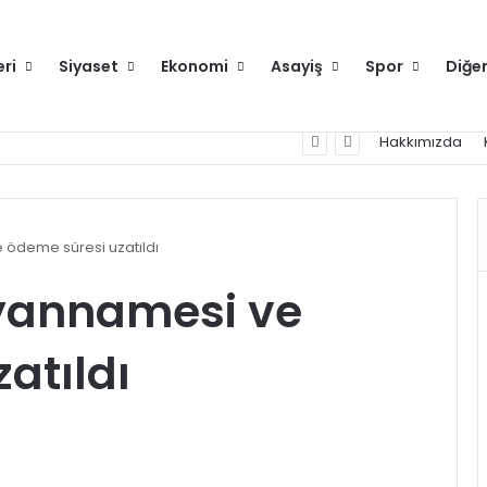
eri
Siyaset
Ekonomi
Asayiş
Spor
Diğe
nek olacak proje yürütüyoruz
Hakkımızda
 ödeme süresi uzatıldı
eyannamesi ve
atıldı