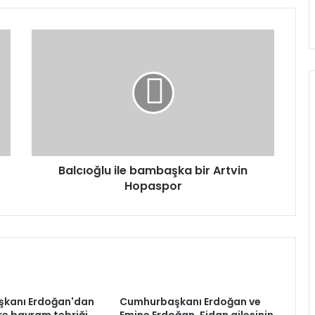
Balcıoğlu
ile
bambaşka
bir
Artvin
Hopaspor
Balcıoğlu ile bambaşka bir Artvin
Hopaspor
kanı Erdoğan'dan
Cumhurbaşkanı Erdoğan ve