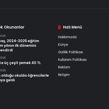
ok Okunanlar
Hızlı Menü
 2025
Hakkımızda
baş, 2024-2025 eğitim
Künye
m yılının ilk dönemini
endirdi
Gizlilik Politikası
 2025
Kullanım Politikası
ta üç çeşit yemek 40 TL
Reklam
 2025
İletişim
 olduğu okulda öğrencilerle
aya geldi