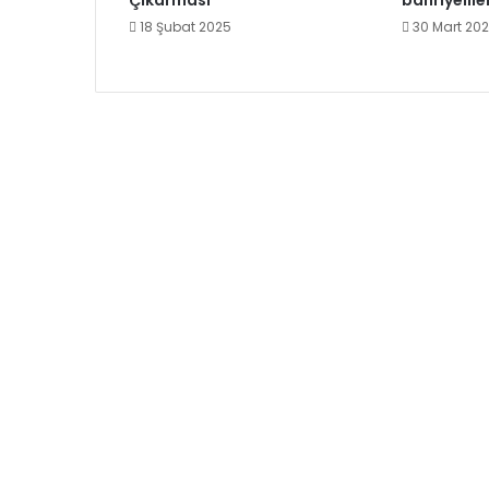
Çıkarması
bahriyelil
18 Şubat 2025
30 Mart 20