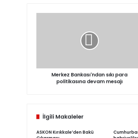
Merkez
Bankası'ndan
sıkı
para
politikasına
devam
mesajı
Merkez Bankası'ndan sıkı para
politikasına devam mesajı
İlgili Makaleler
ASKON Kırıkkale’den Bakü
Cumhurbaş