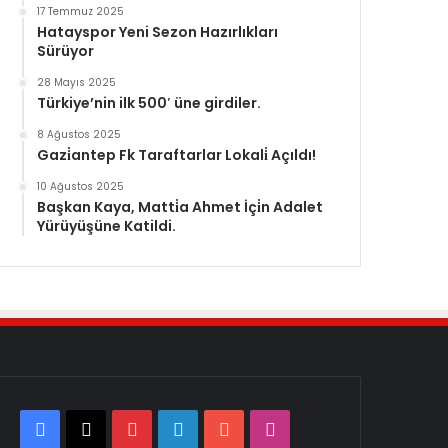
17 Temmuz 2025
Hatayspor Yeni Sezon Hazırlıkları
Sürüyor
28 Mayıs 2025
Türkiye’nin ilk 500′ üne girdiler.
8 Ağustos 2025
Gazi̇antep Fk Taraftarlar Lokali̇ Açıldı!
10 Ağustos 2025
Başkan Kaya, Matti̇a Ahmet İçi̇n Adalet
Yürüyüşüne Katildi.
Facebook
X
Pinterest
LinkedIn
YouTube
Instagram