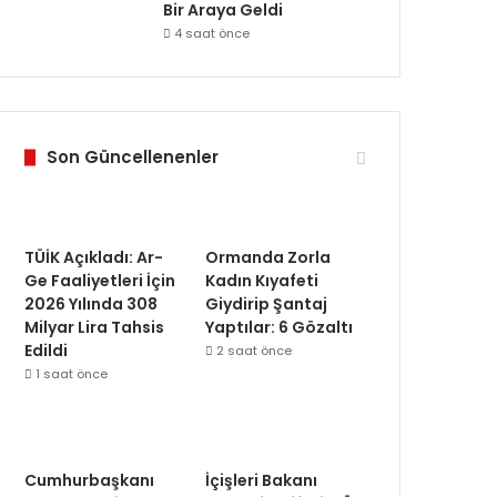
Bir Araya Geldi
4 saat önce
Son Güncellenenler
TÜİK Açıkladı: Ar-
Ormanda Zorla
Ge Faaliyetleri İçin
Kadın Kıyafeti
2026 Yılında 308
Giydirip Şantaj
Milyar Lira Tahsis
Yaptılar: 6 Gözaltı
Edildi
2 saat önce
1 saat önce
Cumhurbaşkanı
İçişleri Bakanı