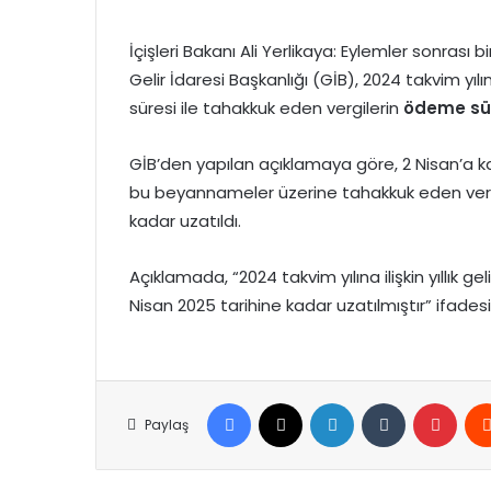
İçişleri Bakanı Ali Yerlikaya: Eylemler sonrası b
Gelir İdaresi Başkanlığı (GİB), 2024 takvim yılın
süresi ile tahakkuk eden vergilerin
ödeme sü
GİB’den yapılan açıklamaya göre, 2 Nisan’a ka
bu beyannameler üzerine tahakkuk eden verg
kadar uzatıldı.
Açıklamada, “2024 takvim yılına ilişkin yıllık
Nisan 2025 tarihine kadar uzatılmıştır” ifadesin
Facebook
X
LinkedIn
Tumblr
Pinte
Paylaş