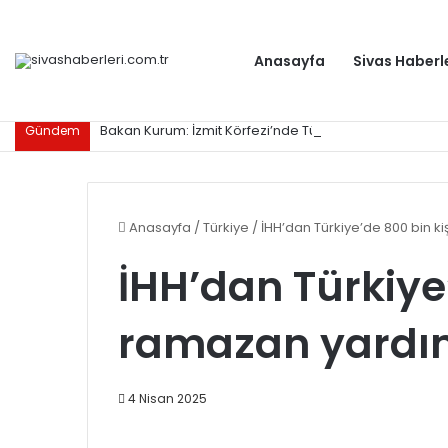
Anasayfa
Sivas Haberl
Bakan Kurum: İzmit Körfezi’nde Türkiye ve dünyaya ör
Gündem
Anasayfa
/
Türkiye
/
İHH’dan Türkiye’de 800 bin k
İHH’dan Türkiye
ramazan yardı
4 Nisan 2025