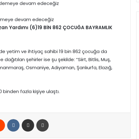
klemeye devam edeceğiz
19 BİN 862 ÇOCUĞA BAYRAMLIK
e yetim ve ihtiyaç sahibi 19 bin 862 çocuğa da
ağıtılan şehirler ise şu şekilde: “Siirt, Bitlis, Muş,
hramanmaraş, Osmaniye, Adıyaman, Şanlıurfa, Elazığ,
 binden fazla kişiye ulaştı.
rest
Reddit
VKontakte
E-Posta ile paylaş
Yazdır