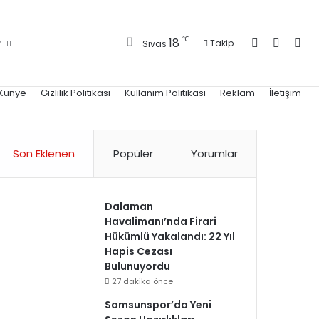
Kayıt Ol
Kenar 
Ara
℃
18
r
Takip
Sivas
Künye
Gizlilik Politikası
Kullanım Politikası
Reklam
İletişim
Son Eklenen
Popüler
Yorumlar
Dalaman
Havalimanı’nda Firari
Hükümlü Yakalandı: 22 Yıl
Hapis Cezası
Bulunuyordu
27 dakika önce
Samsunspor’da Yeni