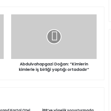
Abdulvahapgazi
Doğan:
“Kimlerin
kimlerle
iş
birliği
yaptığı
ortadadır”
Abdulvahapgazi Doğan: “Kimlerin
kimlerle iş birliği yaptığı ortadadır”
Grand Kartal Otel
İBB’ye yönelik soruşturmada