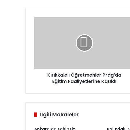
Kırıkkaleli
Öğretmenler
Prag’da
Eğitim
Faaliyetlerine
Katıldı
Kırıkkaleli Öğretmenler Prag’da
Eğitim Faaliyetlerine Katıldı
İlgili Makaleler
Ankara’da sahipsiz
Bolu’daki 