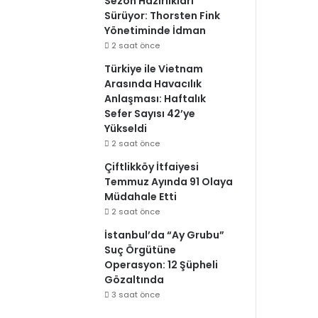
Sezon Hazırlıkları
Sürüyor: Thorsten Fink
Yönetiminde İdman
2 saat önce
Türkiye ile Vietnam
Arasında Havacılık
Anlaşması: Haftalık
Sefer Sayısı 42’ye
Yükseldi
2 saat önce
Çiftlikköy İtfaiyesi
Temmuz Ayında 91 Olaya
Müdahale Etti
2 saat önce
İstanbul’da “Ay Grubu”
Suç Örgütüne
Operasyon: 12 Şüpheli
Gözaltında
3 saat önce