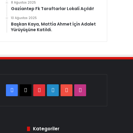
8 Ağustos 2025
Gazi̇antep Fk Taraftarlar Lokali̇ Açıldı!
10 Ağustos 2025
Başkan Kaya, Matti̇a Ahmet İçi̇n Adalet
Yürüyüşüne Katildi.
Facebook
X
Pinterest
LinkedIn
YouTube
Instagram
Kategoriler