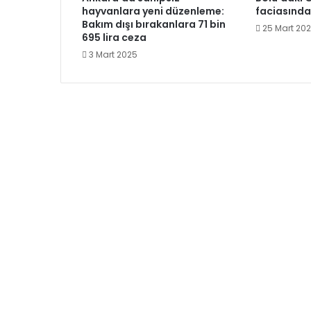
hayvanlara yeni düzenleme:
faciasında
Bakım dışı bırakanlara 71 bin
25 Mart 20
695 lira ceza
3 Mart 2025