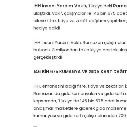
İHH
İnsani Yardım Vakfı,
Türkiye’deki
Rama
ulaştırdı. Vakıf, çalışmalar ile 146 bin 675 adet
aileye fitre, fidye ve zekât dağıtımı yapılırke
hediye edildi.
İHH İnsani Yardım Vakfı, Ramazan çalışmalar
bulundu. 3 milyondan fazla kişiye destek ulaşt
gerçekleştirdi.
146 BİN 675 KUMANYA VE GIDA KART DAĞITI
İHH, emanetini aldığı fitre, fidye ve zekâtları 1
Ramazan’da gıda kumanyaları ve gıda kartı da
kapsamda, Türkiye’de 146 bin 675 adet kumanya 
anlaşmalı marketlere giderek gıda malzemesi 
kumanyası ve gıda kartı çalışmalarından 700 bi