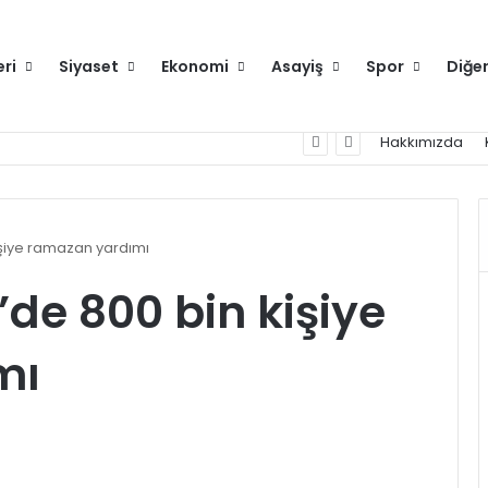
eri
Siyaset
Ekonomi
Asayiş
Spor
Diğe
nek olacak proje yürütüyoruz
Hakkımızda
işiye ramazan yardımı
’de 800 bin kişiye
mı