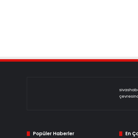
sivashabe
çevresind
Popüler Haberler
En Ç