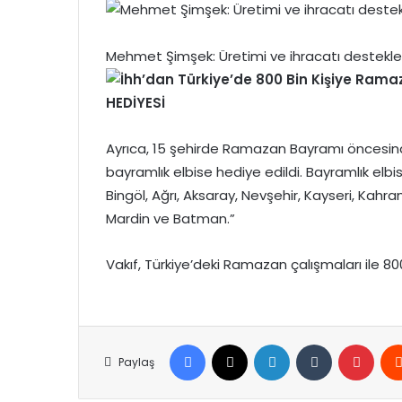
Mehmet Şimşek: Üretimi ve ihracatı deste
HEDİYESİ
Ayrıca, 15 şehirde Ramazan Bayramı öncesind
bayramlık elbise hediye edildi. Bayramlık elbise d
Bingöl, Ağrı, Aksaray, Nevşehir, Kayseri, Ka
Mardin ve Batman.”
Vakıf, Türkiye’deki Ramazan çalışmaları ile 800
Facebook
X
LinkedIn
Tumblr
Pinte
Paylaş