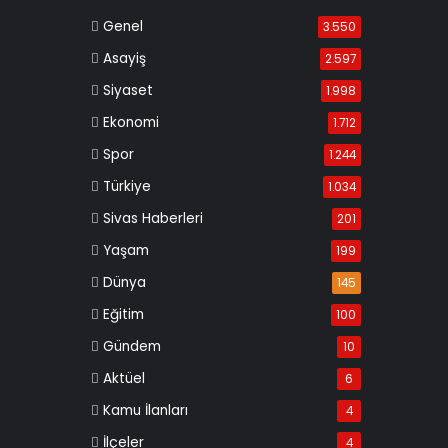
Genel
3.550
Asayiş
2.597
Siyaset
1.998
Ekonomi
1.712
Spor
1.244
Türkiye
1.034
Sivas Haberleri
201
Yaşam
199
Dünya
145
Eğitim
100
Gündem
10
Aktüel
6
Kamu İlanları
4
İlçeler
4