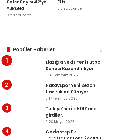
Sefer Sayısı 42’ye
Etti
Yükseldi
2 saat önce
2 saat önce
Popüler Haberler
Elazığ’a Sekiz Yeni Futbol
Sahası Kazandırılıyor
31 Temmuz 2025
Hatayspor Yeni Sezon
Hazırlıkları Sürüyor
17 Temmuz 2025
Türkiye’nin ilk 500′ üne
girdiler.
28 Mayıs 2025
Gazi̇antep Fk
Taraftarlar Lokali̇ Açıldı!