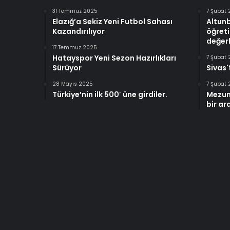
31 Temmuz 2025
7 Şubat
Elazığ’a Sekiz Yeni Futbol Sahası
Altun
Kazandırılıyor
öğreti
değerl
17 Temmuz 2025
Hatayspor Yeni Sezon Hazırlıkları
7 Şubat
Sürüyor
Sivas'
28 Mayıs 2025
7 Şubat
Türkiye’nin ilk 500′ üne girdiler.
Mezun
bir ar