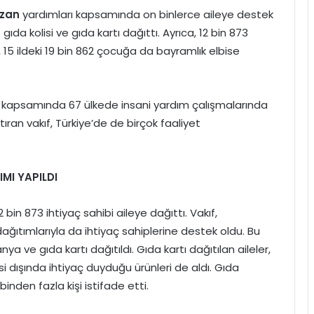
zan
yardımları kapsamında on binlerce aileye destek
 gıda kolisi ve gıda kartı dağıttı. Ayrıca, 12 bin 873
n, 15 ildeki 19 bin 862 çocuğa da bayramlık elbise
ı kapsamında 67 ülkede insani yardım çalışmalarında
ıran vakıf, Türkiye’de de birçok faaliyet
MI YAPILDI
2 bin 873 ihtiyaç sahibi aileye dağıttı. Vakıf,
ğıtımlarıyla da ihtiyaç sahiplerine destek oldu. Bu
ve gıda kartı dağıtıldı. Gıda kartı dağıtılan aileler,
dışında ihtiyaç duyduğu ürünleri de aldı. Gıda
nden fazla kişi istifade etti.