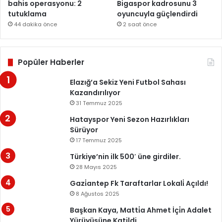
bahis operasyonu: 2
Bigaspor kadrosunu 3
tutuklama
oyuncuyla güçlendirdi
44 dakika önce
2 saat önce
Popüler Haberler
Elazığ’a Sekiz Yeni Futbol Sahası
Kazandırılıyor
31 Temmuz 2025
Hatayspor Yeni Sezon Hazırlıkları
Sürüyor
17 Temmuz 2025
Türkiye’nin ilk 500′ üne girdiler.
28 Mayıs 2025
Gazi̇antep Fk Taraftarlar Lokali̇ Açıldı!
8 Ağustos 2025
Başkan Kaya, Matti̇a Ahmet İçi̇n Adalet
Yürüyüşüne Katildi.