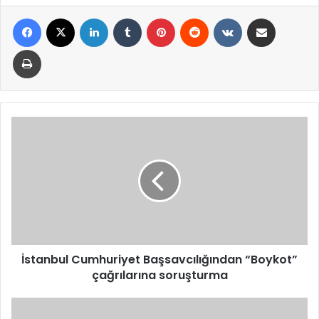
Facebook
X
LinkedIn
Tumblr
Pinterest
Reddit
VKontakte
E-Posta ile paylaş
Yazdır
İstanbul
Cumhuriyet
Başsavcılığından
“Boykot”
çağrılarına
soruşturma
İstanbul Cumhuriyet Başsavcılığından “Boykot”
çağrılarına soruşturma
Ticaret