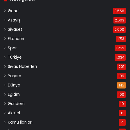
Genel
3.556
Asayiş
2.603
Siyaset
2.000
Ekonomi
1.713
Spor
1.252
Türkiye
1.034
Sivas Haberleri
201
Yaşam
199
Dünya
145
Eğitim
100
Gündem
10
Aktüel
6
Kamu İlanları
4