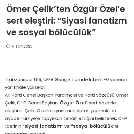
Ömer Çelik’ten Özgür Özel’e
sert eleştiri: “Siyasi fanatizm
ve sosyal bölücülük”
1 Nisan 2025
Trabzonspor U19, UEFA Gençlik Ligi’nde Inter’i 1-0 yenerek
yarı finale yükseldi
AK Parti Genel Başkan Yardımcısı ve Parti Sözcüsü Ömer
Çelik, CHP Genel Başkanı
Özgür Özel
’i sert sözlerle
eleştirdi. Çelik, Özel’in siyasi muhalefet yapmaktan
ziyade Türkiye’yi topyekûn tehdit ettiğini belirterek, CHP
liderinin
“siyasi fanatizm
” ve
“sosyal bölücülük
”le
anılacağını söyledi.