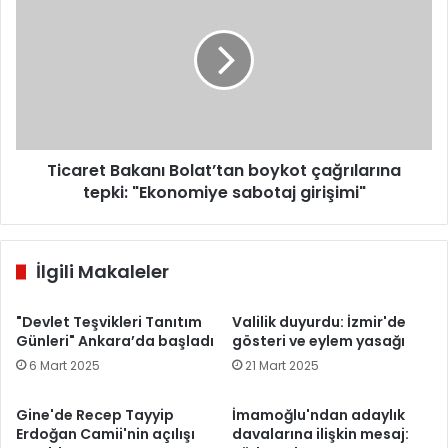
Bakanı
Bolat’tan
boykot
çağrılarına
tepki:
"Ekonomiye
sabotaj
girişimi"
Ticaret Bakanı Bolat’tan boykot çağrılarına
tepki: "Ekonomiye sabotaj girişimi"
İlgili Makaleler
"Devlet Teşvikleri Tanıtım
Valilik duyurdu: İzmir'de
Günleri" Ankara’da başladı
gösteri ve eylem yasağı
6 Mart 2025
21 Mart 2025
Gine'de Recep Tayyip
İmamoğlu'ndan adaylık
Erdoğan Camii'nin açılışı
davalarına ilişkin mesaj: