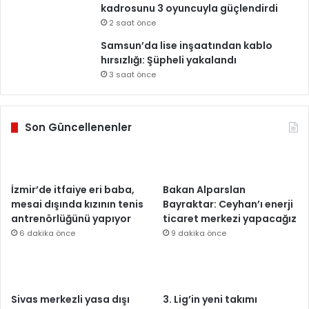
kadrosunu 3 oyuncuyla güçlendirdi
2 saat önce
Samsun’da lise inşaatından kablo
hırsızlığı: Şüpheli yakalandı
3 saat önce
Son Güncellenenler
İzmir’de itfaiye eri baba,
Bakan Alparslan
mesai dışında kızının tenis
Bayraktar: Ceyhan’ı enerji
antrenörlüğünü yapıyor
ticaret merkezi yapacağız
6 dakika önce
9 dakika önce
Sivas merkezli yasa dışı
3. Lig’in yeni takımı