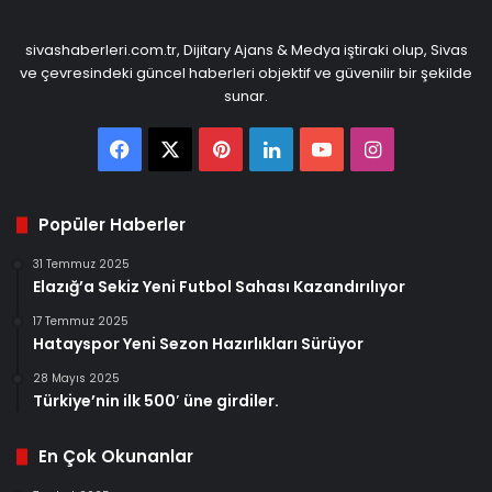
sivashaberleri.com.tr, Dijitary Ajans & Medya iştiraki olup, Sivas
ve çevresindeki güncel haberleri objektif ve güvenilir bir şekilde
sunar.
Facebook
X
Pinterest
LinkedIn
YouTube
Instagram
Popüler Haberler
31 Temmuz 2025
Elazığ’a Sekiz Yeni Futbol Sahası Kazandırılıyor
17 Temmuz 2025
Hatayspor Yeni Sezon Hazırlıkları Sürüyor
28 Mayıs 2025
Türkiye’nin ilk 500′ üne girdiler.
En Çok Okunanlar