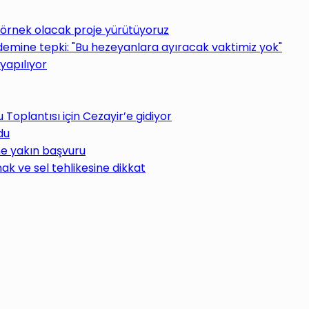
 örnek olacak proje yürütüyoruz
ine tepki: "Bu hezeyanlara ayıracak vaktimiz yok"
yapılıyor
oplantısı için Cezayir’e gidiyor
du
ne yakın başvuru
ak ve sel tehlikesine dikkat