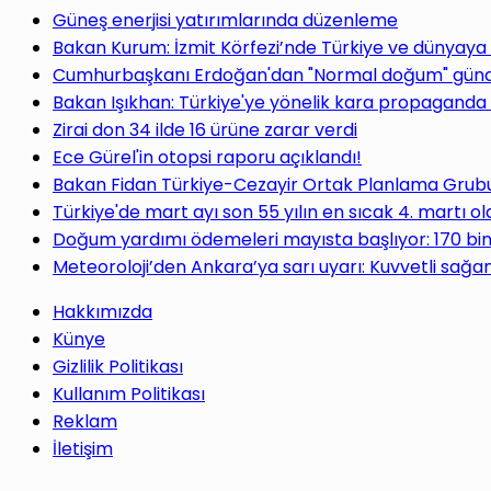
Güneş enerjisi yatırımlarında düzenleme
Bakan Kurum: İzmit Körfezi’nde Türkiye ve dünyaya
Cumhurbaşkanı Erdoğan'dan "Normal doğum" gündem
Bakan Işıkhan: Türkiye'ye yönelik kara propaganda 
Zirai don 34 ilde 16 ürüne zarar verdi
Ece Gürel'in otopsi raporu açıklandı!
Bakan Fidan Türkiye-Cezayir Ortak Planlama Grubu T
Türkiye'de mart ayı son 55 yılın en sıcak 4. martı ol
Doğum yardımı ödemeleri mayısta başlıyor: 170 bi
Meteoroloji’den Ankara’ya sarı uyarı: Kuvvetli sağan
Hakkımızda
Künye
Gizlilik Politikası
Kullanım Politikası
Reklam
İletişim