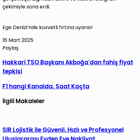
çekimiyle sona erdi.
Ege Denizi’nde kuvvetli fırtına uyarısı!
16 Mart 2025
Paylaş
Facebook
X
LinkedIn
Tumblr
Pinterest
Reddit
VKontakte
E-
Yazdır
Hakkari
Hakkari TSO Başkanı Akboğa'dan fahiş fiyat
Posta
TSO
tepkisi
ile
Başkanı
paylaş
Akboğa'dan
F1
F1 hangi Kanalda, Saat Kaçta
fahiş
hangi
fiyat
İlgili Makaleler
Kanalda,
tepkisi
Saat
Kaçta
SIR Lojistik ile Güvenli, Hızlı ve Profesyonel
Uluslararası Evden Eve Nakliyat