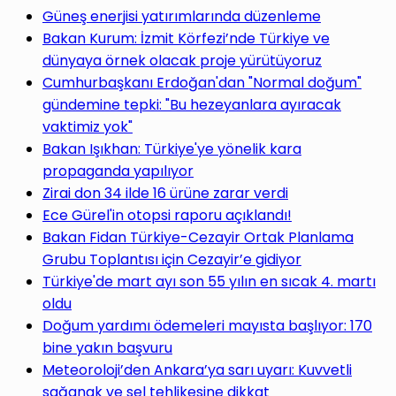
yap
Güneş enerjisi yatırımlarında düzenleme
Bakan Kurum: İzmit Körfezi’nde Türkiye ve
dünyaya örnek olacak proje yürütüyoruz
Cumhurbaşkanı Erdoğan'dan "Normal doğum"
gündemine tepki: "Bu hezeyanlara ayıracak
...
vaktimiz yok"
Bakan Işıkhan: Türkiye'ye yönelik kara
propaganda yapılıyor
Zirai don 34 ilde 16 ürüne zarar verdi
Ece Gürel'in otopsi raporu açıklandı!
Bakan Fidan Türkiye-Cezayir Ortak Planlama
Grubu Toplantısı için Cezayir’e gidiyor
Türkiye'de mart ayı son 55 yılın en sıcak 4. martı
oldu
Doğum yardımı ödemeleri mayısta başlıyor: 170
bine yakın başvuru
Meteoroloji’den Ankara’ya sarı uyarı: Kuvvetli
sağanak ve sel tehlikesine dikkat