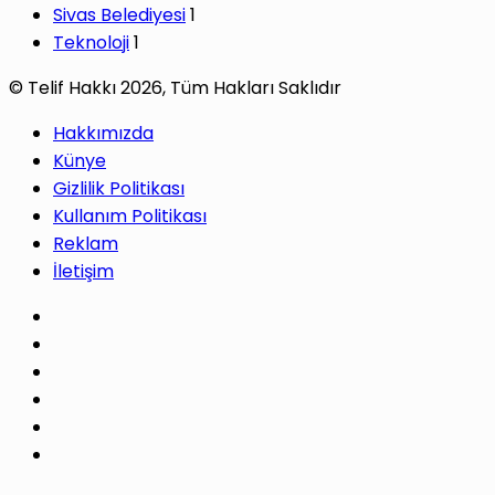
Sivas Belediyesi
1
Teknoloji
1
© Telif Hakkı 2026, Tüm Hakları Saklıdır
Hakkımızda
Künye
Gizlilik Politikası
Kullanım Politikası
Reklam
İletişim
Facebook
X
Pinterest
LinkedIn
YouTube
Instagram