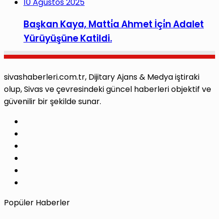
10 Ağustos 2025
Başkan Kaya, Matti̇a Ahmet İçi̇n Adalet
Yürüyüşüne Katildi.
sivashaberleri.com.tr, Dijitary Ajans & Medya iştiraki
olup, Sivas ve çevresindeki güncel haberleri objektif ve
güvenilir bir şekilde sunar.
Facebook
X
Pinterest
LinkedIn
YouTube
Instagram
Popüler Haberler