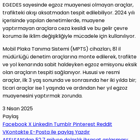
EGEDES sayesinde egzoz muayenesi olmayan araçlar,
trafikteki akışı aksatmadan tespit edilebiliyor. 2024 yılı
içerisinde yapılan denetimlerde, muayene
yaptırmayan araçlara ceza kesildi ve bu gelir çevre
koruma ile iklim değişikliğiyle mücadele için kullanılıyor.
Mobil Plaka Tanıma Sistemi (MPTS) cihazları, 81 il
müdürlüğü denetim araçlarına monte edilerek, trafikte
ve yol kenarında sabit haldeyken egzoz emisyonu eksik
olan araçların tespiti sağlanıyor. Hususi ve resmi
araçlar, ilk 3 yaş sonunda ve sonrasında her iki yılda bir;
ticari araçlar ise 1 yaşında ve ardından her yıl egzoz
muayenesini yaptırmak zorunda.
3 Nisan 2025
Paylaş
Facebook
X
LinkedIn
Tumblr
Pinterest
Reddit
VKontakte
E-Posta ile paylaş
Yazdır
ASELSAN’dan 52,7 milyon dolarlık ihracat anlaşması: