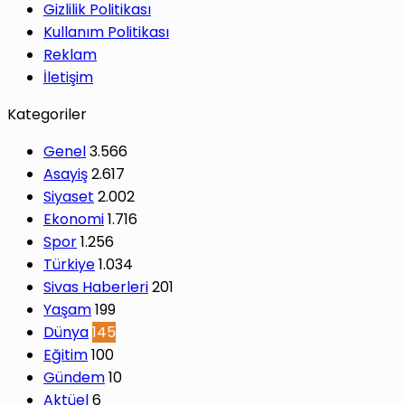
Gizlilik Politikası
Kullanım Politikası
Reklam
İletişim
Kategoriler
Genel
3.566
Asayiş
2.617
Siyaset
2.002
Ekonomi
1.716
Spor
1.256
Türkiye
1.034
Sivas Haberleri
201
Yaşam
199
Dünya
145
Eğitim
100
Gündem
10
Aktüel
6