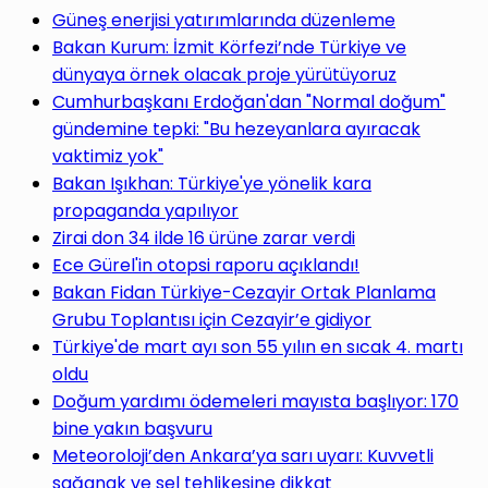
Güneş enerjisi yatırımlarında düzenleme
Bakan Kurum: İzmit Körfezi’nde Türkiye ve
dünyaya örnek olacak proje yürütüyoruz
Cumhurbaşkanı Erdoğan'dan "Normal doğum"
gündemine tepki: "Bu hezeyanlara ayıracak
vaktimiz yok"
Bakan Işıkhan: Türkiye'ye yönelik kara
propaganda yapılıyor
Zirai don 34 ilde 16 ürüne zarar verdi
Ece Gürel'in otopsi raporu açıklandı!
Bakan Fidan Türkiye-Cezayir Ortak Planlama
Grubu Toplantısı için Cezayir’e gidiyor
Türkiye'de mart ayı son 55 yılın en sıcak 4. martı
oldu
Doğum yardımı ödemeleri mayısta başlıyor: 170
bine yakın başvuru
Meteoroloji’den Ankara’ya sarı uyarı: Kuvvetli
sağanak ve sel tehlikesine dikkat