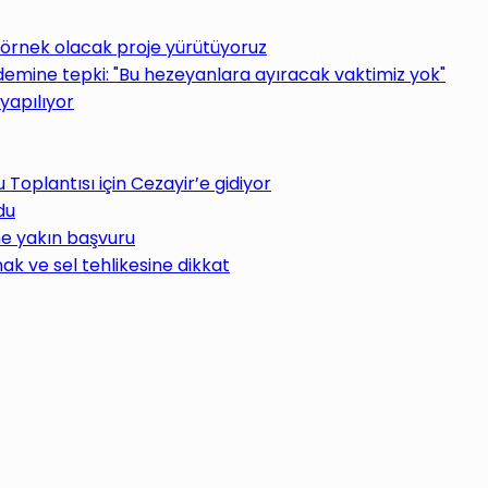
 örnek olacak proje yürütüyoruz
ine tepki: "Bu hezeyanlara ayıracak vaktimiz yok"
yapılıyor
oplantısı için Cezayir’e gidiyor
du
ne yakın başvuru
ak ve sel tehlikesine dikkat