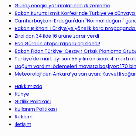
Güneş enerjisi yatırımlarında düzenleme
Bakan Kurum: İzmit Körfezi’nde Türkiye ve dünyaya
Cumhurbaşkanı Erdoğan'dan "Normal doğum" gündem
Bakan Işıkhan: Türkiye'ye yönelik kara propaganda 
Zirai don 34 ilde 16 ürüne zarar verdi
Ece Gürel'in otopsi raporu açıklandı!
Bakan Fidan Türkiye-Cezayir Ortak Planlama Grubu T
Türkiye'de mart ayı son 55 yılın en sıcak 4. martı ol
Doğum yardımı ödemeleri mayısta başlıyor: 170 bi
Meteoroloji’den Ankara’ya sarı uyarı: Kuvvetli sağan
Hakkımızda
Künye
Gizlilik Politikası
Kullanım Politikası
Reklam
İletişim