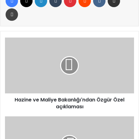
Yazdır
Hazine
ve
Maliye
Bakanlığı'ndan
Özgür
Özel
açıklaması
Hazine ve Maliye Bakanlığı'ndan Özgür Özel
açıklaması
Ömer
Çelik:
Cunta
yönetimlerinin