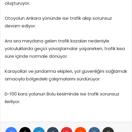
oluşturuyor.
Otoyolun Ankara yönünde ise trafik akışı sorunsuz
devam ediyor.
Ara sıra meydana gelen trafik kazaları nedeniyle
yolculuklarda geçici yavaşlamalar yaşanırken, trafik kısa
süre içinde normale dönüyor.
Karayolları ve jandarma ekipleri, yol güvenliğini sağlamak
amacıyla bölgedeki çalışmalarını sürdürüyor.
D-100 kara yolunun Bolu kesiminde ise trafik sorunsuz
ilerliyor.
Facebook
X
LinkedIn
Tumblr
Pinterest
Reddit
VKontakte
E-Posta ile paylaş