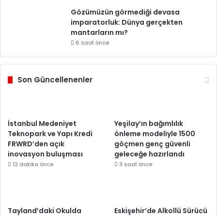
Gözümüzün görmediği devasa
imparatorluk: Dünya gerçekten
mantarların mı?
6 saat önce
Son Güncellenenler
İstanbul Medeniyet
Yeşilay’ın bağımlılık
Teknopark ve Yapı Kredi
önleme modeliyle 1500
FRWRD’den açık
göçmen genç güvenli
inovasyon buluşması
geleceğe hazırlandı
12 dakika önce
3 saat önce
Tayland’daki Okulda
Eskişehir’de Alkollü Sürücü