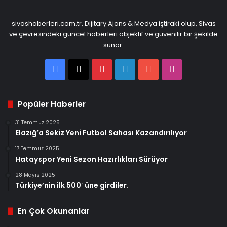
sivashaberleri.com.tr, Dijitary Ajans & Medya iştiraki olup, Sivas
ve çevresindeki güncel haberleri objektif ve güvenilir bir şekilde
sunar.
Facebook
X
Pinterest
LinkedIn
YouTube
Instagram
Popüler Haberler
31 Temmuz 2025
Elazığ’a Sekiz Yeni Futbol Sahası Kazandırılıyor
17 Temmuz 2025
Hatayspor Yeni Sezon Hazırlıkları Sürüyor
28 Mayıs 2025
Türkiye’nin ilk 500′ üne girdiler.
En Çok Okunanlar