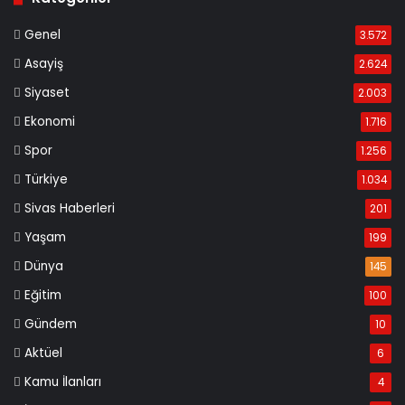
Genel
3.572
Asayiş
2.624
Siyaset
2.003
Ekonomi
1.716
Spor
1.256
Türkiye
1.034
Sivas Haberleri
201
Yaşam
199
Dünya
145
Eğitim
100
Gündem
10
Aktüel
6
Kamu İlanları
4