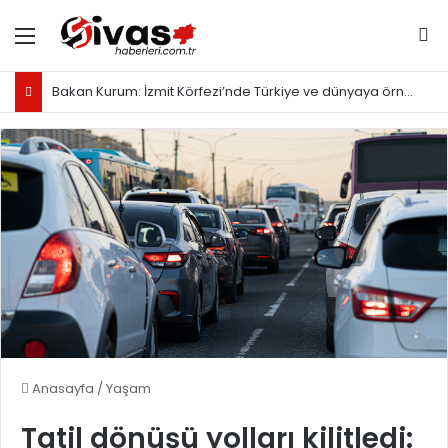
Menü
Ar
Bakan Kurum: İzmit Körfezi’nde Türkiye ve dünyaya örnek olacak proje yürütüyoruz
Anasayfa
/
Yaşam
Tatil dönüşü yolları kilitledi: