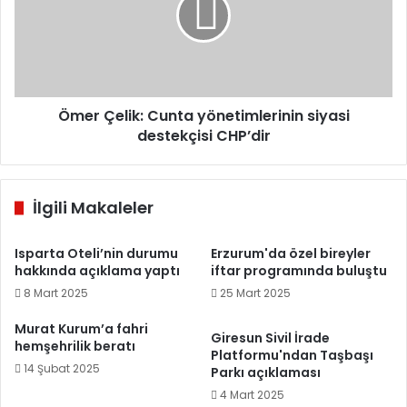
siyasi
destekçisi
CHP’dir
Ömer Çelik: Cunta yönetimlerinin siyasi
destekçisi CHP’dir
İlgili Makaleler
Isparta Oteli’nin durumu
Erzurum'da özel bireyler
hakkında açıklama yaptı
iftar programında buluştu
8 Mart 2025
25 Mart 2025
Murat Kurum’a fahri
Giresun Sivil İrade
hemşehrilik beratı
Platformu'ndan Taşbaşı
14 Şubat 2025
Parkı açıklaması
4 Mart 2025