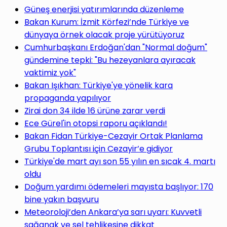
Güneş enerjisi yatırımlarında düzenleme
Bakan Kurum: İzmit Körfezi’nde Türkiye ve
dünyaya örnek olacak proje yürütüyoruz
Cumhurbaşkanı Erdoğan'dan "Normal doğum"
gündemine tepki: "Bu hezeyanlara ayıracak
vaktimiz yok"
Bakan Işıkhan: Türkiye'ye yönelik kara
propaganda yapılıyor
Zirai don 34 ilde 16 ürüne zarar verdi
Ece Gürel'in otopsi raporu açıklandı!
Bakan Fidan Türkiye-Cezayir Ortak Planlama
Grubu Toplantısı için Cezayir’e gidiyor
Türkiye'de mart ayı son 55 yılın en sıcak 4. martı
oldu
Doğum yardımı ödemeleri mayısta başlıyor: 170
bine yakın başvuru
Meteoroloji’den Ankara’ya sarı uyarı: Kuvvetli
sağanak ve sel tehlikesine dikkat