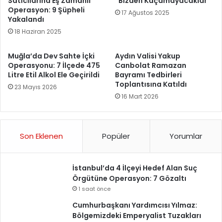
Satıcılarına Eş Zamanlı
“Bizden Kaçamayacaklar”
Operasyon: 9 Şüpheli
17 Ağustos 2025
Yakalandı
18 Haziran 2025
Muğla’da Dev Sahte İçki
Aydın Valisi Yakup
Operasyonu: 7 İlçede 475
Canbolat Ramazan
Litre Etil Alkol Ele Geçirildi
Bayramı Tedbirleri
Toplantısına Katıldı
23 Mayıs 2026
16 Mart 2026
Son Eklenen
Popüler
Yorumlar
İstanbul’da 4 İlçeyi Hedef Alan Suç
Örgütüne Operasyon: 7 Gözaltı
1 saat önce
Cumhurbaşkanı Yardımcısı Yılmaz:
Bölgemizdeki Emperyalist Tuzakları