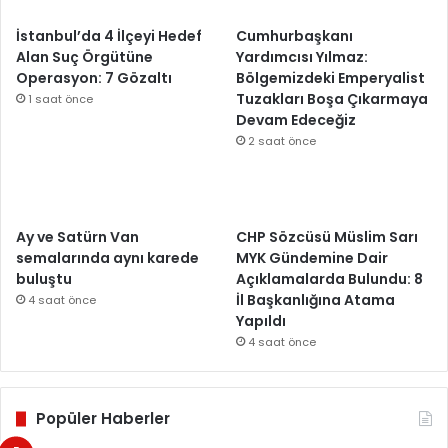
İstanbul’da 4 İlçeyi Hedef
Cumhurbaşkanı
Alan Suç Örgütüne
Yardımcısı Yılmaz:
Operasyon: 7 Gözaltı
Bölgemizdeki Emperyalist
Tuzakları Boşa Çıkarmaya
1 saat önce
Devam Edeceğiz
2 saat önce
Ay ve Satürn Van
CHP Sözcüsü Müslim Sarı
semalarında aynı karede
MYK Gündemine Dair
buluştu
Açıklamalarda Bulundu: 8
İl Başkanlığına Atama
4 saat önce
Yapıldı
4 saat önce
Popüler Haberler