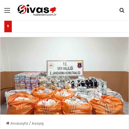
Menü
Ar
Anasayfa
/
Asayiş