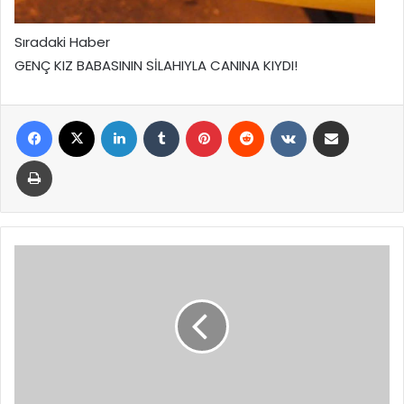
Sıradaki Haber
GENÇ KIZ BABASININ SİLAHIYLA CANINA KIYDI!
Facebook
X
LinkedIn
Tumblr
Pinterest
Reddit
VKontakte
E-Posta ile paylaş
Yazdır
AK
Parti’li
İnan’dan
Özgür
Özel’e
Sert
Eleştiri:
“İbretlik