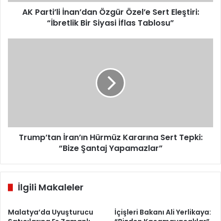
Bir
Siyasi
AK Parti’li İnan’dan Özgür Özel’e Sert Eleştiri:
İflas
“İbretlik Bir Siyasi İflas Tablosu”
Tablosu”
Trump’tan
İran’ın
Hürmüz
Kararına
Sert
Tepki:
“Bize
Şantaj
Yapamazlar”
Trump’tan İran’ın Hürmüz Kararına Sert Tepki:
“Bize Şantaj Yapamazlar”
İlgili Makaleler
Malatya’da Uyuşturucu
İçişleri Bakanı Ali Yerlikaya: