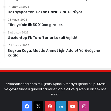
17 Temmuz 2025
Hatayspor Yeni Sezon Hazırlıkları Sürüyor
28 Mayıs 2025
Türkiye’nin ilk 500′ üne girdiler.
8 Ağustos 2025
Gazi̇antep Fk Taraftarlar Lokali̇ Açıldı!
10 Ağustos 2025
Başkan Kaya, Matti̇a Ahmet İçi̇n Adalet Yürüyüşüne
Katildi.
sivashaberleri.com.tr, Dijitary Ajans & Medya iştiraki olup, Sivas
ve çevresindeki güncel haberleri objektif ve güvenilir bir şekilde
sunar.
Facebook
X
Pinterest
LinkedIn
YouTube
Instagram