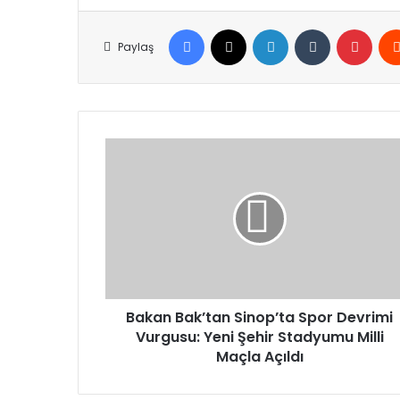
Facebook
X
LinkedIn
Tumblr
Pinte
Paylaş
Bakan
Bak’tan
Sinop’ta
Spor
Devrimi
Vurgusu:
Yeni
Şehir
Stadyumu
Milli
Bakan Bak’tan Sinop’ta Spor Devrimi
Maçla
Vurgusu: Yeni Şehir Stadyumu Milli
Açıldı
Maçla Açıldı