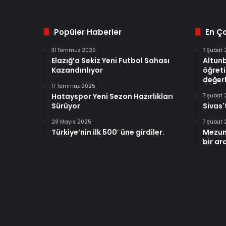
Popüler Haberler
En Ç
31 Temmuz 2025
7 Şubat
Elazığ’a Sekiz Yeni Futbol Sahası
Altun
Kazandırılıyor
öğreti
değerl
17 Temmuz 2025
Hatayspor Yeni Sezon Hazırlıkları
7 Şubat
Sürüyor
Sivas'
28 Mayıs 2025
7 Şubat
Türkiye’nin ilk 500′ üne girdiler.
Mezun
bir ar