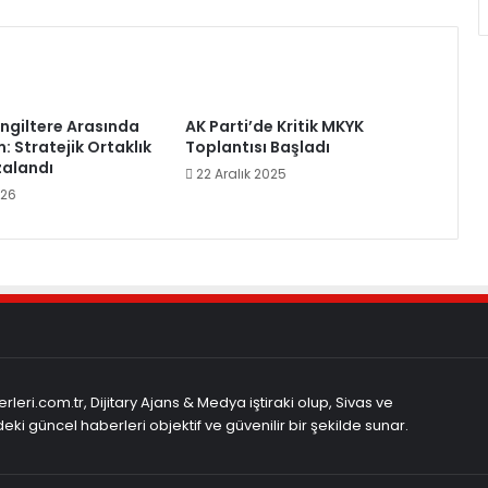
 İngiltere Arasında
AK Parti’de Kritik MKYK
: Stratejik Ortaklık
Toplantısı Başladı
zalandı
22 Aralık 2025
026
rleri.com.tr, Dijitary Ajans & Medya iştiraki olup, Sivas ve
eki güncel haberleri objektif ve güvenilir bir şekilde sunar.