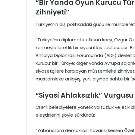
“Bir Yanda Oyun Kurucu Tür
Zihniyeti”
Türkiye’nin dış politikadaki gücü ile muhalefetin
“Türkiye’nin diplomatik ufkuna karşı, Özgür Öz
kelimeyle ibretlik bir siyasi iflas tablosudur
Antalya Diplomasi Forumu’nda (ADF) devlet baş
kurucu’ bir Türkiye; diğer yanda Avrupa salonla
siyasetçilere karalayan müstemleke zihniyet
müstemleke anlayış, yurt dışında sahte bir ‘
“Siyasi Ahlaksızlık” Vurgusu
CHP’li belediyelere yönelik yolsuzluk ve etik
eleştirilerini şöyle sürdürdü:
“Yabancılara demokrasi havarisi kesilen Özel 