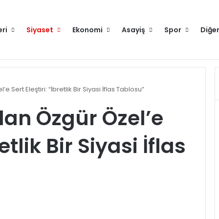
eri
Siyaset
Ekonomi
Asayiş
Spor
Diğe
nek olacak proje yürütüyoruz
Hakkımızda
e Sert Eleştiri: “İbretlik Bir Siyasi İflas Tablosu”
’dan Özgür Özel’e
etlik Bir Siyasi İflas