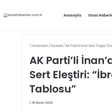
Anasayfa
Sivas Haberl
Bakan Kurum: İzmit Körfezi’nde Türkiye ve dünyaya ör
Gündem
Anasayfa
/
Siyaset
/
AK Parti’li İnan’dan Özgür Özel’
AK Parti’li İnan
Sert Eleştiri: “İbr
Tablosu”
18 Nisan 2026