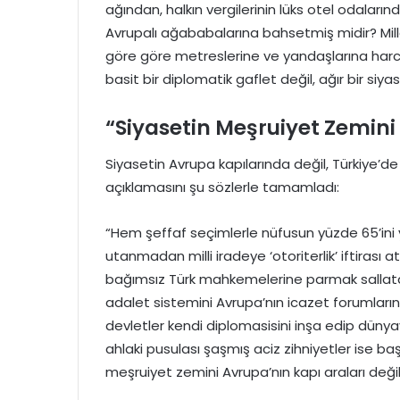
ağından, halkın vergilerinin lüks otel odalar
Avrupalı ağababalarına bahsetmiş midir? Mill
göre göre metreslerine ve yandaşlarına harcar
basit bir diplomatik gaflet değil, ağır bir siyasi 
“Siyasetin Meşruiyet Zemini 
Siyasetin Avrupa kapılarında değil, Türkiye’de
açıklamasını şu sözlerle tamamladı:
“Hem şeffaf seçimlerle nüfusun yüzde 65’ini
utanmadan milli iradeye ‘otoriterlik’ iftirası
bağımsız Türk mahkemelerine parmak sallatac
adalet sistemini Avrupa’nın icazet forumları
devletler kendi diplomasisini inşa edip dünyay
ahlaki pusulası şaşmış aciz zihniyetler ise ba
meşruiyet zemini Avrupa’nın kapı araları değil, 