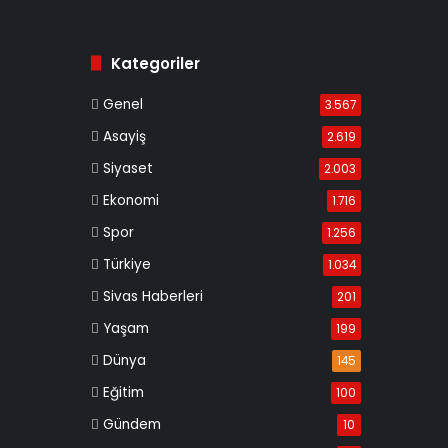
Kategoriler
Genel
3.567
Asayiş
2.619
Siyaset
2.003
Ekonomi
1.716
Spor
1.256
Türkiye
1.034
Sivas Haberleri
201
Yaşam
199
Dünya
145
Eğitim
100
Gündem
10