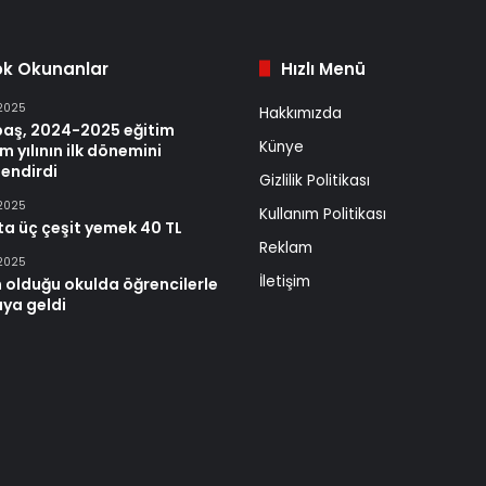
ok Okunanlar
Hızlı Menü
 2025
Hakkımızda
baş, 2024-2025 eğitim
Künye
m yılının ilk dönemini
endirdi
Gizlilik Politikası
 2025
Kullanım Politikası
ta üç çeşit yemek 40 TL
Reklam
 2025
İletişim
 olduğu okulda öğrencilerle
aya geldi