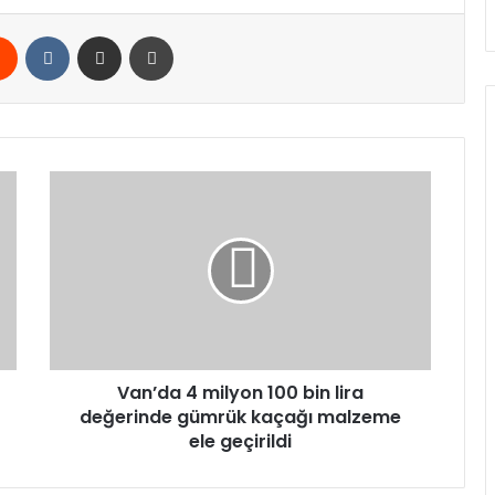
rest
Reddit
VKontakte
E-Posta ile paylaş
Yazdır
Van’da
4
milyon
100
bin
lira
değerinde
gümrük
kaçağı
malzeme
Van’da 4 milyon 100 bin lira
ele
değerinde gümrük kaçağı malzeme
geçirildi
ele geçirildi