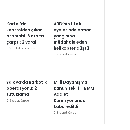
Kartal’da
ABD’nin Utah
kontrolden çıkan
eyaletinde orman
otomobil 3 araca
yangınına
çarptı: 2 yaralı
müdahale eden
helikopter düştü
50 dakika önce
2 saat önce
Yalova’da narkotik
Milli Dayanışma
operasyonu: 2
Kanun Teklifi TBMM
tutuklama
Adalet
Komisyonunda
3 saat önce
kabul edildi
3 saat önce