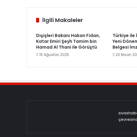
İlgili Makaleler
Dışişleri Bakanı Hakan Fidan,
Türkiye ile
Katar Emiri Şeyh Tamim bin
Yeni Dönem
Hamad Al Thani ile Görüştü
Belgesi İm
15 Ağustos 2025
23 Nisan 2
sivashabe
çevresind