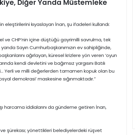
kiye, Diğer Yanda Müstemleke
 eleştirilerini kıyaslayan İnan, şu ifadeleri kullandı:
el ve CHP’nin içine düştüğü gayrimilli savrulma, tek
. Bir yanda Sayın Cumhurbaşkanımızın ev sahipliğinde,
kanlarını ağırlayan, küresel krizlere yön veren ‘oyun
rında kendi devletini ve bağımsız yargısını Batılı
i… Yerli ve milli değerlerden tamamen kopuk olan bu
sosyal demokrasi’ maskesine sığınmaktadır.”
 dışı harcama iddialarını da gündeme getiren İnan,
ve şürekası; yönettikleri belediyelerdeki rüşvet