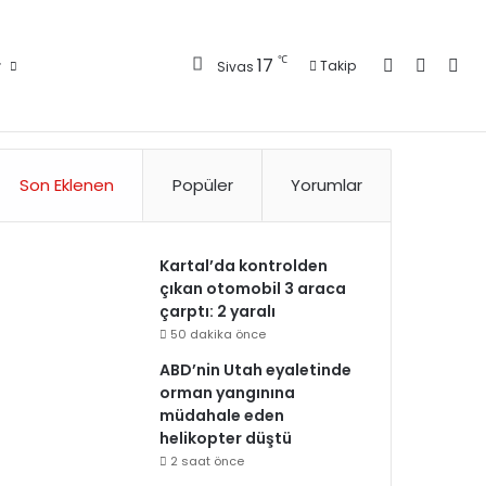
Kayıt Ol
Kenar 
Ara
℃
17
r
Takip
Sivas
Künye
Gizlilik Politikası
Kullanım Politikası
Reklam
İletişim
Son Eklenen
Popüler
Yorumlar
Kartal’da kontrolden
çıkan otomobil 3 araca
çarptı: 2 yaralı
50 dakika önce
ABD’nin Utah eyaletinde
orman yangınına
müdahale eden
helikopter düştü
2 saat önce