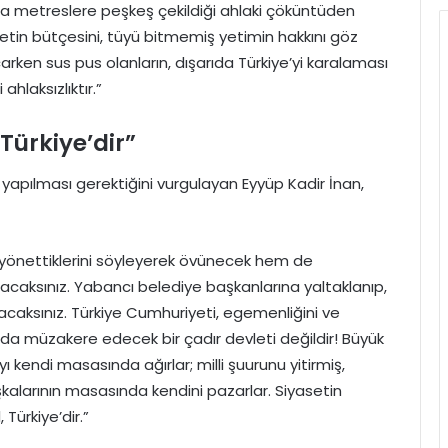
ında metreslere peşkeş çekildiği ahlaki çöküntüden
etin bütçesini, tüyü bitmemiş yetimin hakkını göz
ken sus pus olanların, dışarıda Türkiye’yi karalaması
ahlaksızlıktır.”
Türkiye’dir”
 yapılması gerektiğini vurgulayan Eyyüp Kadir İnan,
 yönettiklerini söyleyerek övünecek hem de
 atacaksınız. Yabancı belediye başkanlarına yaltaklanıp,
aksınız. Türkiye Cumhuriyeti, egemenliğini ve
nda müzakere edecek bir çadır devleti değildir! Büyük
ı kendi masasında ağırlar; milli şuurunu yitirmiş,
şkalarının masasında kendini pazarlar. Siyasetin
Türkiye’dir.”