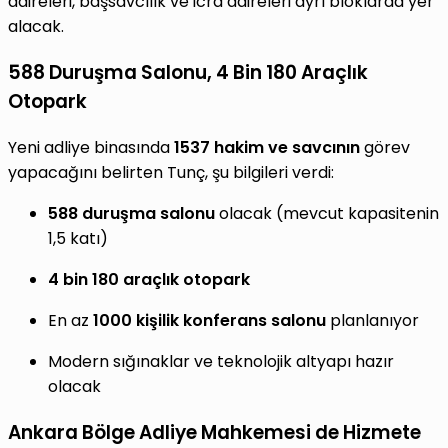
daireleri, başsavcılık ve icra daireleri ayrı bloklarda yer
alacak.
588 Duruşma Salonu, 4 Bin 180 Araçlık
Otopark
Yeni adliye binasında
1537 hakim ve savcının
görev
yapacağını belirten Tunç, şu bilgileri verdi:
588 duruşma salonu
olacak (mevcut kapasitenin
1,5 katı)
4 bin 180 araçlık otopark
En az
1000 kişilik konferans salonu
planlanıyor
Modern sığınaklar ve teknolojik altyapı hazır
olacak
Ankara Bölge Adliye Mahkemesi de Hizmete