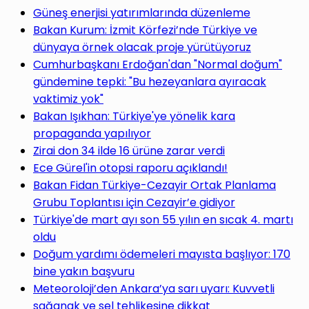
Güneş enerjisi yatırımlarında düzenleme
Bakan Kurum: İzmit Körfezi’nde Türkiye ve
dünyaya örnek olacak proje yürütüyoruz
Cumhurbaşkanı Erdoğan'dan "Normal doğum"
gündemine tepki: "Bu hezeyanlara ayıracak
vaktimiz yok"
Bakan Işıkhan: Türkiye'ye yönelik kara
propaganda yapılıyor
Zirai don 34 ilde 16 ürüne zarar verdi
Ece Gürel'in otopsi raporu açıklandı!
Bakan Fidan Türkiye-Cezayir Ortak Planlama
Grubu Toplantısı için Cezayir’e gidiyor
Türkiye'de mart ayı son 55 yılın en sıcak 4. martı
oldu
Doğum yardımı ödemeleri mayısta başlıyor: 170
bine yakın başvuru
Meteoroloji’den Ankara’ya sarı uyarı: Kuvvetli
sağanak ve sel tehlikesine dikkat