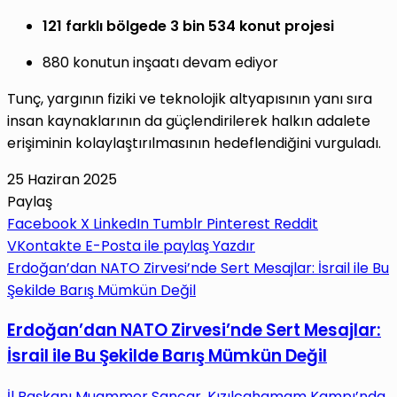
121 farklı bölgede 3 bin 534 konut projesi
880 konutun inşaatı devam ediyor
Tunç, yargının fiziki ve teknolojik altyapısının yanı sıra
insan kaynaklarının da güçlendirilerek halkın adalete
erişiminin kolaylaştırılmasının hedeflendiğini vurguladı.
25 Haziran 2025
Paylaş
Facebook
X
LinkedIn
Tumblr
Pinterest
Reddit
VKontakte
E-Posta ile paylaş
Yazdır
Erdoğan’dan NATO Zirvesi’nde Sert Mesajlar: İsrail ile Bu
Şekilde Barış Mümkün Değil
Erdoğan’dan NATO Zirvesi’nde Sert Mesajlar:
İsrail ile Bu Şekilde Barış Mümkün Değil
İl Başkanı Muammer Sancar, Kızılcahamam Kampı’nda