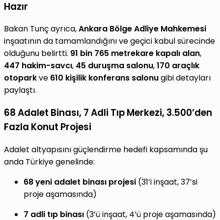
Hazır
Bakan Tunç ayrıca,
Ankara Bölge Adliye Mahkemesi
inşaatının da tamamlandığını ve geçici kabul sürecinde
olduğunu belirtti.
91 bin 765 metrekare kapalı alan
,
447 hakim-savcı
,
45 duruşma salonu
,
170 araçlık
otopark
ve
610 kişilik konferans salonu
gibi detayları
paylaştı.
68 Adalet Binası, 7 Adli Tıp Merkezi, 3.500’den
Fazla Konut Projesi
Adalet altyapısını güçlendirme hedefi kapsamında şu
anda Türkiye genelinde:
68 yeni adalet binası projesi
(31’i inşaat, 37’si
proje aşamasında)
7 adli tıp binası
(3’ü inşaat, 4’ü proje aşamasında)