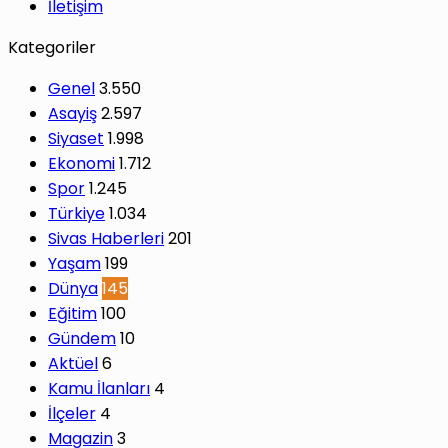
İletişim
Kategoriler
Genel
3.550
Asayiş
2.597
Siyaset
1.998
Ekonomi
1.712
Spor
1.245
Türkiye
1.034
Sivas Haberleri
201
Yaşam
199
Dünya
145
Eğitim
100
Gündem
10
Aktüel
6
Kamu İlanları
4
İlçeler
4
Magazin
3