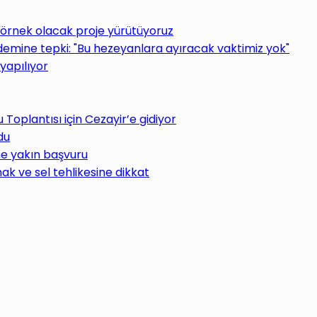
 örnek olacak proje yürütüyoruz
ine tepki: "Bu hezeyanlara ayıracak vaktimiz yok"
yapılıyor
oplantısı için Cezayir’e gidiyor
du
ne yakın başvuru
ak ve sel tehlikesine dikkat