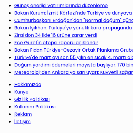
Güneş enerjisi yatırımlarında düzenleme
Bakan Kurum: İzmit Körfezi’nde Türkiye ve dünyaya
Cumhurbaşkanı Erdoğan'dan "Normal doğum" gündem
Bakan Işıkhan: Türkiye'ye yönelik kara propaganda 
Zirai don 34 ilde 16 ürüne zarar verdi
Ece Gürel'in otopsi raporu açıklandı!
Bakan Fidan Türkiye-Cezayir Ortak Planlama Grubu T
Türkiye'de mart ayı son 55 yılın en sıcak 4. martı ol
Doğum yardımı ödemeleri mayısta başlıyor: 170 bi
Meteoroloji’den Ankara’ya sarı uyarı: Kuvvetli sağan
Hakkımızda
Künye
Gizlilik Politikası
Kullanım Politikası
Reklam
İletişim