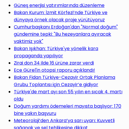
Güneş enerjisi yatırımlarında düzenleme
Bakan Kurum: İzmit Körfezi’nde Türkiye ve
dünyaya örnek olacak proje yürütüyoruz
Cumhurbaşkanı Erdoğan'dan "Normal doğum"
gündemine tepki: "Bu hezeyanlara ayıracak
vaktimiz yok"
Bakan Işıkhan: Türkiye'ye yönelik kara
propaganda yapılıyor
Zirai don 34 ilde 16 ürüne zarar verdi
Ece Gürel'in otopsi raporu açıklandı!
Bakan Fidan Türkiye-Cezayir Ortak Planlama
Grubu Toplantısı için Cezayir’e gidiyor
Türkiye'de mart ayı son 55 yılın en sıcak 4. martı
oldu
Doğum yardımı ödemeleri mayısta başlıyor: 170
bine yakın başvuru
Meteoroloji’den Ankara’ya sarı uyarı: Kuvvetli
sağanak ve sel tehlikesine dikkat