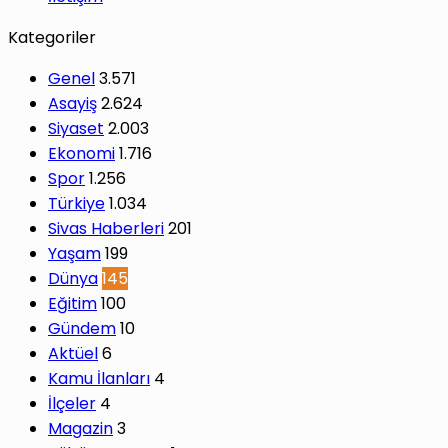
Kategoriler
Genel
3.571
Asayiş
2.624
Siyaset
2.003
Ekonomi
1.716
Spor
1.256
Türkiye
1.034
Sivas Haberleri
201
Yaşam
199
Dünya
145
Eğitim
100
Gündem
10
Aktüel
6
Kamu İlanları
4
İlçeler
4
Magazin
3